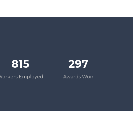
999
366
Workers Employed
Awards Won