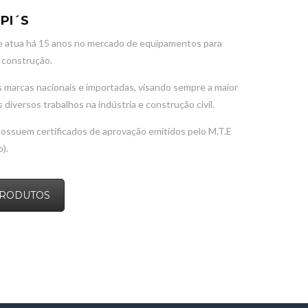
PI´S
e atua há 15 anos no mercado de equipamentos para
e construção.
 marcas nacionais e importadas, visando sempre a maior
diversos trabalhos na indústria e construção civil.
ssuem certificados de aprovação emitidos pelo M.T.E
).
PRODUTOS