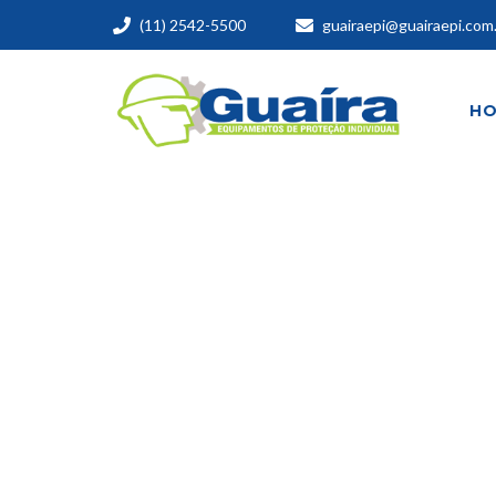
(11) 2542-5500
guairaepi@guairaepi.com
H