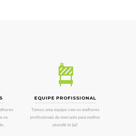
S
EQUIPE PROFISSIONAL
elhores
Temos uma equipe com os melhores
e os
profissionais do mercado para melhor
do.
atendê-lo (a)!