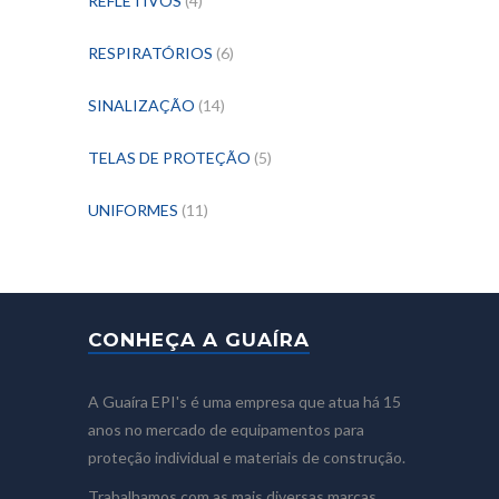
REFLETIVOS
(4)
RESPIRATÓRIOS
(6)
SINALIZAÇÃO
(14)
TELAS DE PROTEÇÃO
(5)
UNIFORMES
(11)
CONHEÇA A GUAÍRA
A Guaíra EPI's é uma empresa que atua há 15
anos no mercado de equipamentos para
proteção individual e materiais de construção.
Trabalhamos com as mais diversas marcas