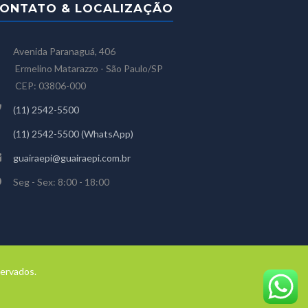
ONTATO & LOCALIZAÇÃO
Avenida Paranaguá, 406
rmelino Matarazzo - São Paulo/SP
EP: 03806-000
(11) 2542-5500
(11) 2542-5500 (WhatsApp)
guairaepi@guairaepi.com.br
Seg - Sex: 8:00 - 18:00
servados.