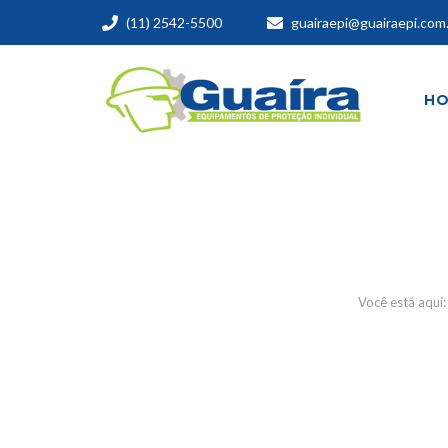
(11) 2542-5500
guairaepi@guairaepi.com
H
CO