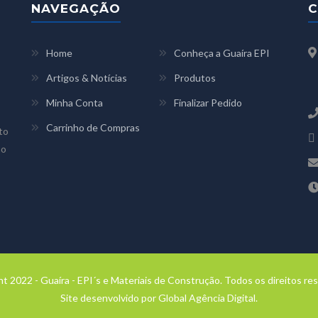
NAVEGAÇÃO
C
Home
Conheça a Guaíra EPI
E
Artigos & Notícias
Produtos
C
Minha Conta
Finalizar Pedido
Carrinho de Compras
to
ão
t 2022 - Guaíra - EPI´s e Materiais de Construção. Todos os direitos re
Site desenvolvido por
Global Agência Digital
.